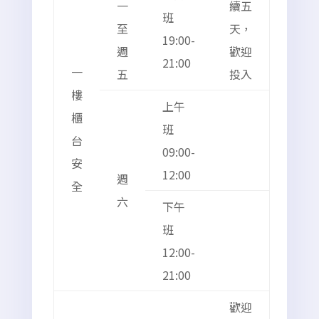
一
續五
班
至
天，
19:00-
週
歡迎
21:00
一
五
投入
樓
上午
櫃
班
台
09:00-
安
12:00
週
全
六
下午
班
12:00-
21:00
歡迎