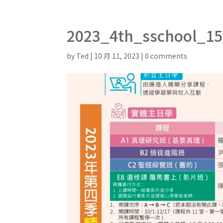
2023_4th_sschool_1
by
Ted
|
10 月 11, 2023
|
0 comments