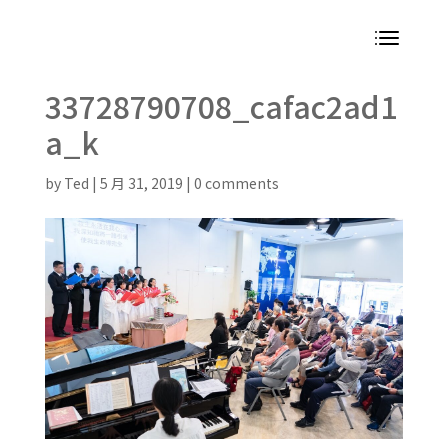
33728790708_cafac2ad1
a_k
by
Ted
|
5 月 31, 2019
|
0 comments