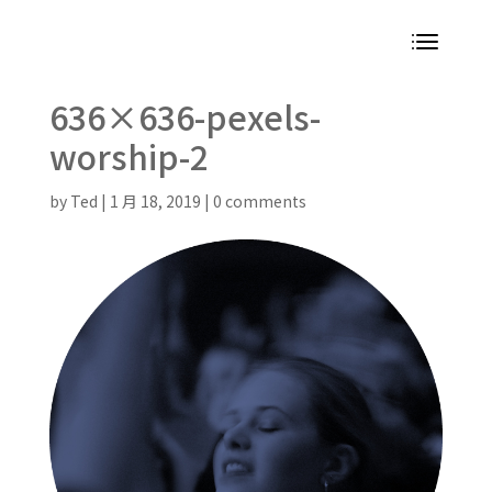
636×636-pexels-
worship-2
by
Ted
|
1 月 18, 2019
|
0 comments