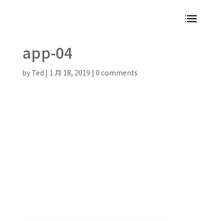
app-04
by
Ted
|
1 月 18, 2019
|
0 comments