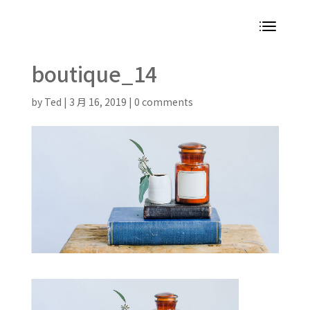
boutique_14
by
Ted
|
3 月 16, 2019
|
0 comments