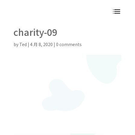
charity-09
by
Ted
|
4 月 8, 2020
|
0 comments