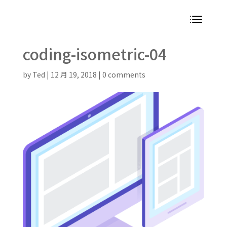
coding-isometric-04
by
Ted
|
12 月 19, 2018
|
0 comments