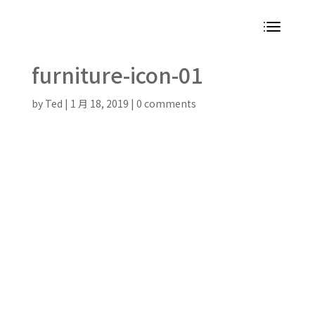
furniture-icon-01
by
Ted
|
1 月 18, 2019
|
0 comments