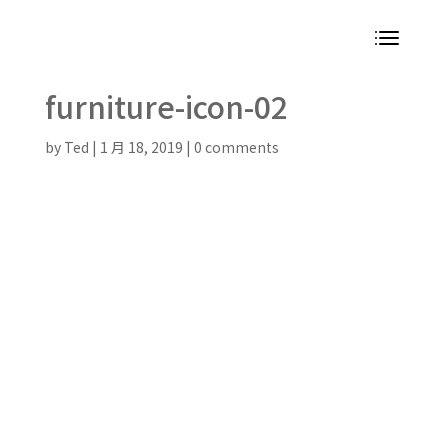
furniture-icon-02
by
Ted
|
1 月 18, 2019
|
0 comments