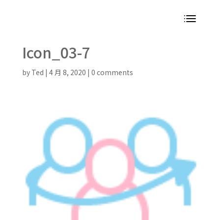
Icon_03-7
by
Ted
|
4 月 8, 2020
|
0 comments