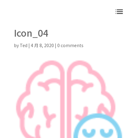
Icon_04
by
Ted
|
4 月 8, 2020
|
0 comments