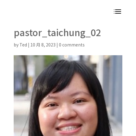
pastor_taichung_02
by
Ted
|
10 月 8, 2023
|
0 comments