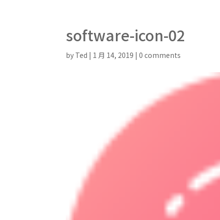
software-icon-02
by
Ted
|
1 月 14, 2019
|
0 comments