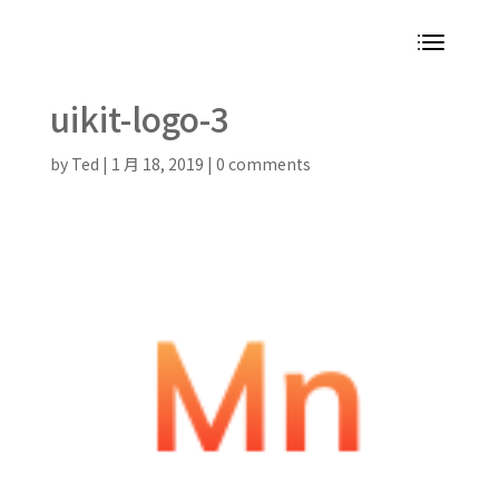
uikit-logo-3
by
Ted
|
1 月 18, 2019
|
0 comments