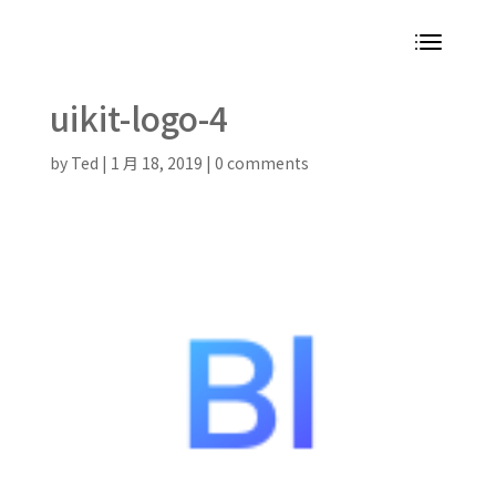
uikit-logo-4
by
Ted
|
1 月 18, 2019
|
0 comments