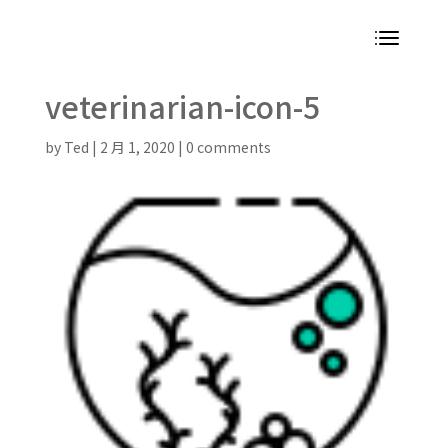
veterinarian-icon-5
by
Ted
|
2 月 1, 2020
|
0 comments