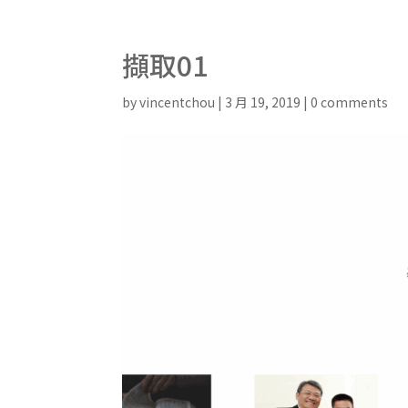
擷取01
by
vincentchou
|
3 月 19, 2019
|
0 comments