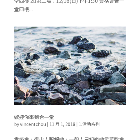
堂四樓 2⃣️第二場：12/16(日)下午1:30 貴格會合一
堂四樓...
歡迎你來到合一堂!
by
vincentchou
|
11 月 1, 2018
|
1.活動系列
貴格會，很少人瞭解她，一般人只知道她示眾教會