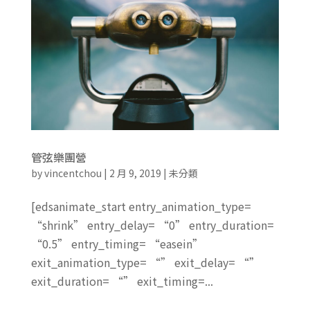
管弦樂團營
by
vincentchou
|
2 月 9, 2019
|
未分類
[edsanimate_start entry_animation_type=
“shrink” entry_delay= “0” entry_duration=
“0.5” entry_timing= “easein”
exit_animation_type= “” exit_delay= “”
exit_duration= “” exit_timing=...