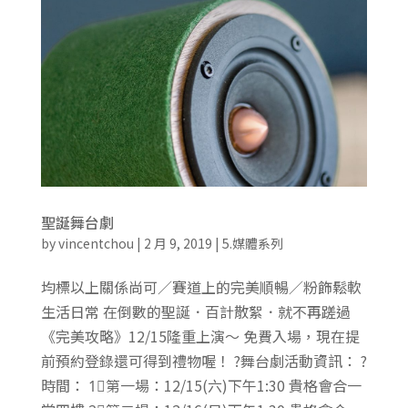
聖誕舞台劇
by
vincentchou
|
2 月 9, 2019
|
5.媒體系列
均標以上關係尚可／賽道上的完美順暢／粉飾鬆軟
生活日常 在倒數的聖誕．百計散絮．就不再蹉過
《完美攻略》12/15隆重上演～ 免費入場，現在提
前預約登錄還可得到禮物喔！ ?舞台劇活動資訊： ?
時間： 1⃣️第一場：12/15(六)下午1:30 貴格會合一