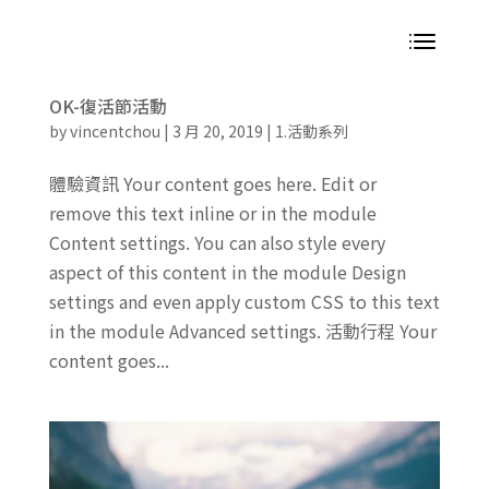
OK-復活節活動
by
vincentchou
|
3 月 20, 2019
|
1.活動系列
體驗資訊 Your content goes here. Edit or
remove this text inline or in the module
Content settings. You can also style every
aspect of this content in the module Design
settings and even apply custom CSS to this text
in the module Advanced settings. 活動行程 Your
content goes...