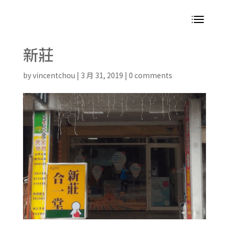
新莊
by
vincentchou
|
3 月 31, 2019
|
0 comments