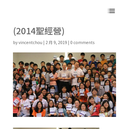
(2014聖經營)
by
vincentchou
|
2 月 9, 2019
|
0 comments