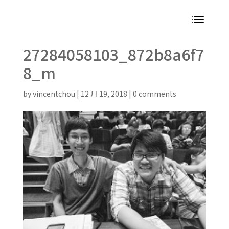
27284058103_872b8a6f7
8_m
by
vincentchou
|
12 月 19, 2018
|
0 comments