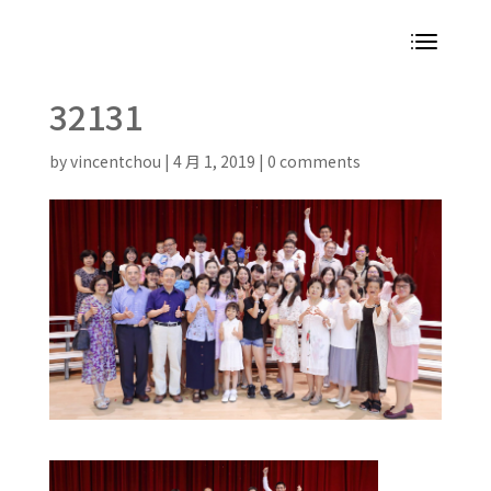
32131
by
vincentchou
|
4 月 1, 2019
|
0 comments