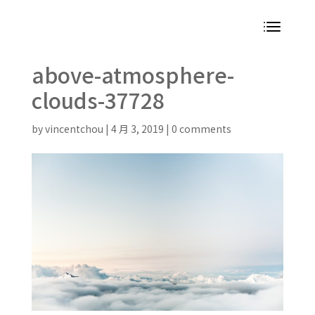
above-atmosphere-
clouds-37728
by
vincentchou
|
4 月 3, 2019
|
0 comments