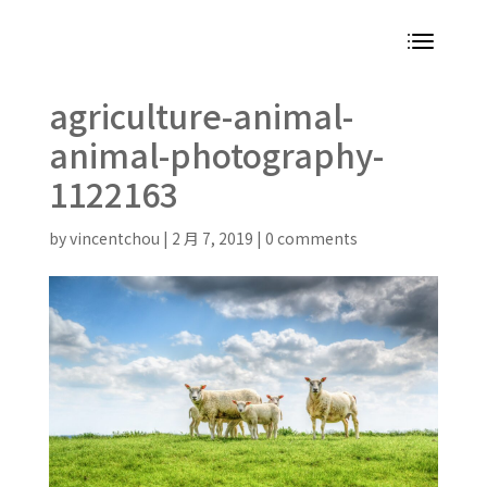
agriculture-animal-
animal-photography-
1122163
by
vincentchou
|
2 月 7, 2019
|
0 comments