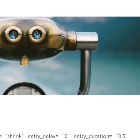
e= “shrink” entry_delay= “0” entry_duration= “0.5”