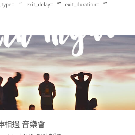
n_type= “” exit_delay= “” exit_duration= “”
神相遇 音樂會