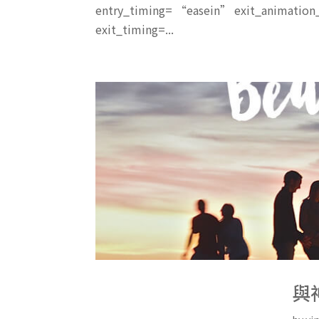
entry_timing= “easein” exit_animatio
exit_timing=...
與