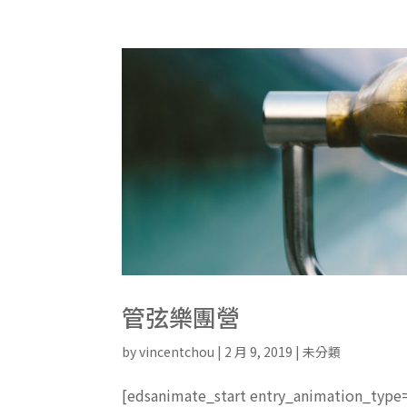
管弦樂團營
by
vincentchou
|
2 月 9, 2019
|
未分類
[edsanimate_start entry_animation_typ