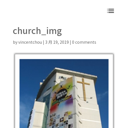
church_img
by
vincentchou
|
3 月 19, 2019
|
0 comments