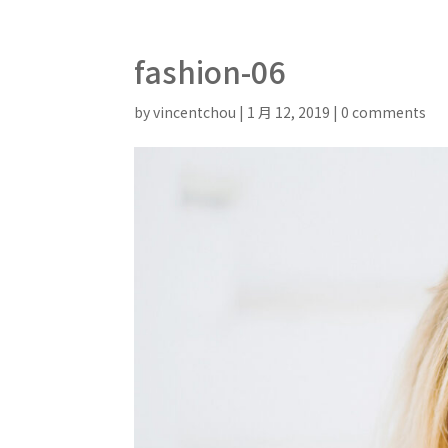
fashion-06
by
vincentchou
|
1 月 12, 2019
|
0 comments