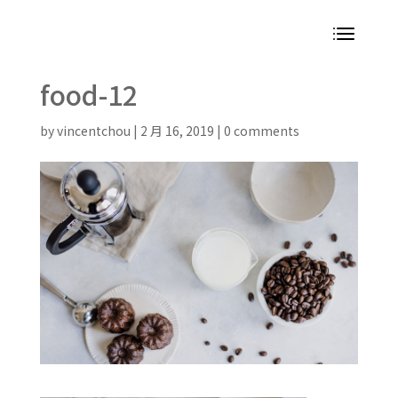
food-12
by
vincentchou
|
2 月 16, 2019
|
0 comments