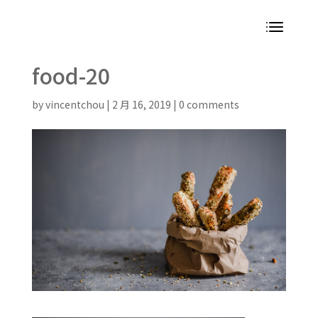
food-20
by
vincentchou
|
2 月 16, 2019
|
0 comments