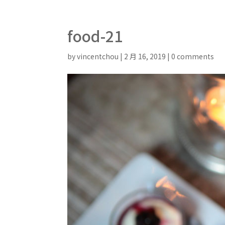
food-21
by
vincentchou
|
2 月 16, 2019
|
0 comments