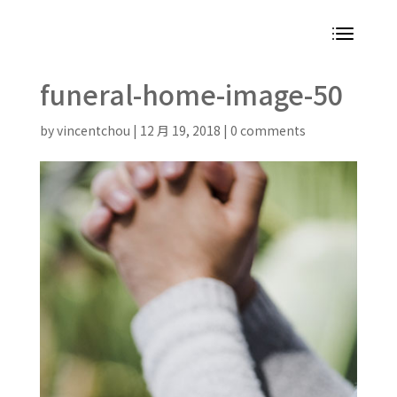
funeral-home-image-50
by
vincentchou
|
12 月 19, 2018
|
0 comments