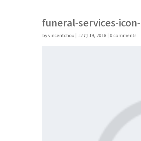
funeral-services-icon
by
vincentchou
|
12 月 19, 2018
|
0 comments