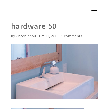
hardware-50
by
vincentchou
|
1 月 11, 2019
|
0 comments