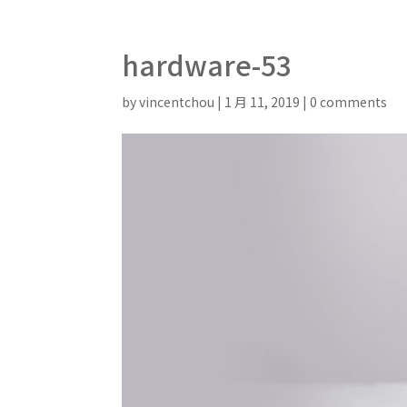
hardware-53
by
vincentchou
|
1 月 11, 2019
|
0 comments