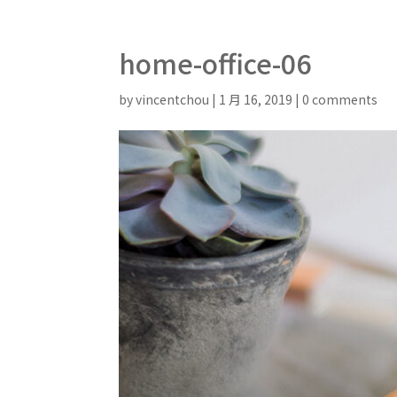
home-office-06
by
vincentchou
|
1 月 16, 2019
|
0 comments