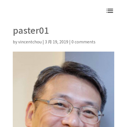
paster01
by
vincentchou
|
3 月 19, 2019
|
0 comments