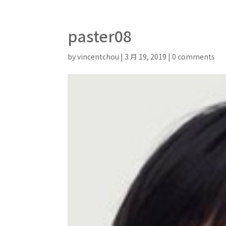
paster08
by
vincentchou
|
3 月 19, 2019
|
0 comments