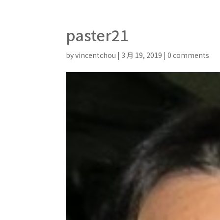
paster21
by
vincentchou
|
3 月 19, 2019
|
0 comments