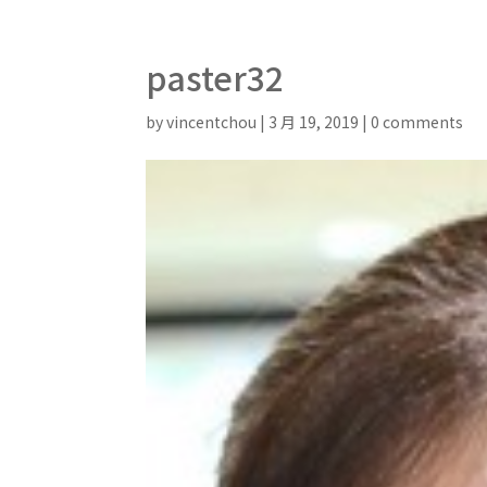
paster32
by
vincentchou
|
3 月 19, 2019
|
0 comments