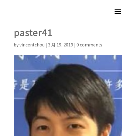
paster41
by
vincentchou
|
3 月 19, 2019
|
0 comments