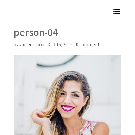
person-04
by
vincentchou
|
3 月 16, 2019
|
0 comments