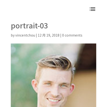
portrait-03
by
vincentchou
|
12 月 19, 2018
|
0 comments