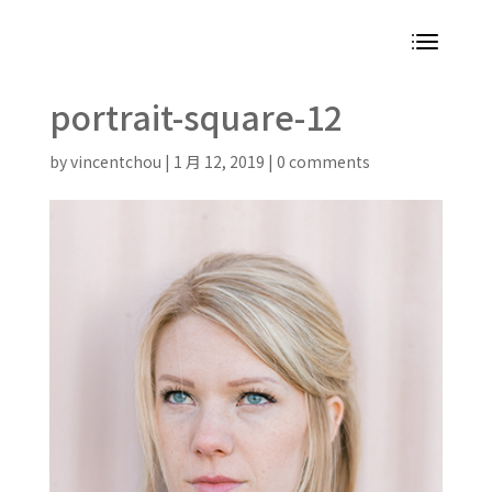
portrait-square-12
by
vincentchou
|
1 月 12, 2019
|
0 comments