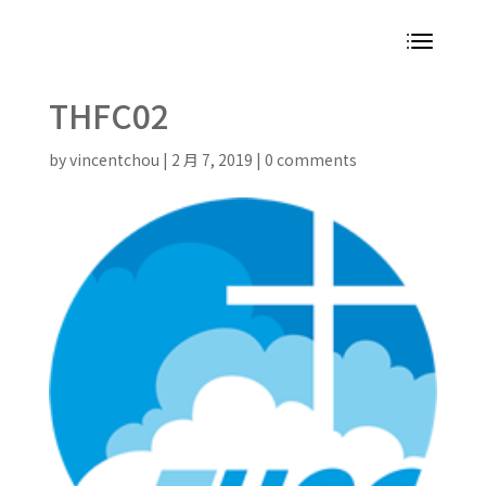
THFC02
by
vincentchou
|
2 月 7, 2019
|
0 comments