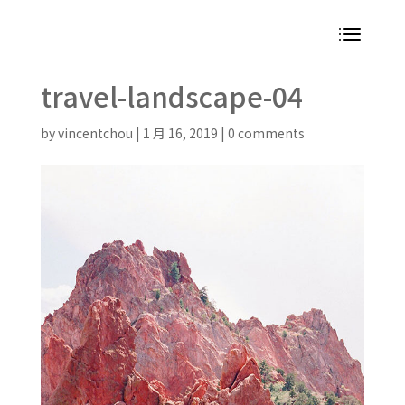
travel-landscape-04
by
vincentchou
|
1 月 16, 2019
|
0 comments